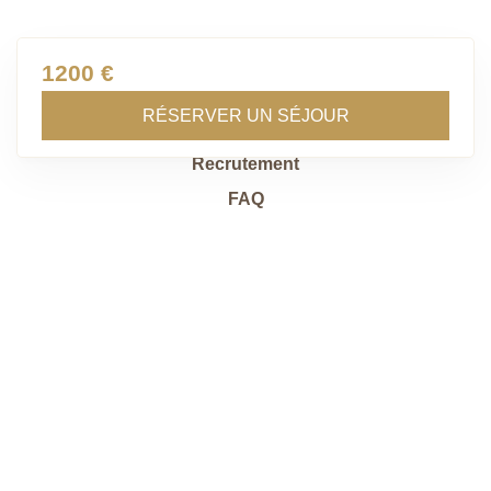
1200 €
RÉSERVER UN SÉJOUR
Contact
Recrutement
FAQ
Site réalisé par
API & YOU
Politique de confidentialité
Mentions légales
Gestion des cookies